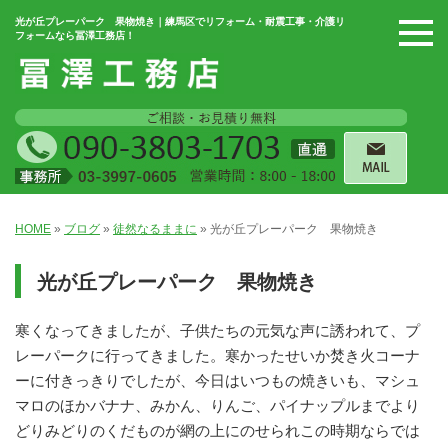
光が丘プレーパーク 果物焼き｜練馬区でリフォーム・耐震工事・介護リ
フォームなら冨澤工務店！
HOME
»
ブログ
»
徒然なるままに
»
光が丘プレーパーク 果物焼き
光が丘プレーパーク 果物焼き
寒くなってきましたが、子供たちの元気な声に誘われて、プ
レーパークに行ってきました。寒かったせいか焚き火コーナ
ーに付きっきりでしたが、今日はいつもの焼きいも、マシュ
マロのほかバナナ、みかん、りんご、パイナップルまでより
どりみどりのくだものが網の上にのせられこの時期ならでは