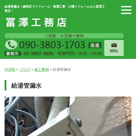
給湯管漏水｜練馬区でリフォーム・耐震工事・介護リフォームなら冨澤工
務店！
HOME
»
ブログ
»
施工事例
»
給湯管漏水
給湯管漏水